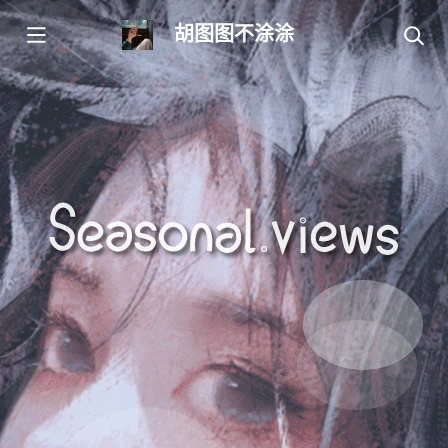
胡图图不涂涂