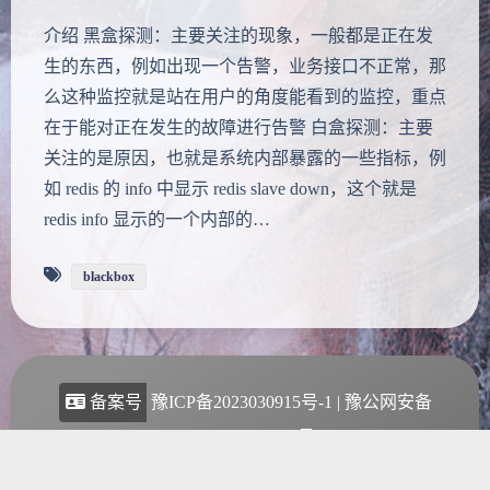
介绍 黑盒探测：主要关注的现象，一般都是正在发
生的东西，例如出现一个告警，业务接口不正常，那
么这种监控就是站在用户的角度能看到的监控，重点
夜间模式
在于能对正在发生的故障进行告警 白盒探测：主要
关注的是原因，也就是系统内部暴露的一些指标，例
Sans Serif
Serif
如 redis 的 info 中显示 redis slave down，这个就是
浅阴影
深阴影
redis info 显示的一个内部的…
关闭
日落
暗化
灰度
blackbox
备案号
豫ICP备2023030915号-1
|
豫公网安备
41162402000185号
Theme
Argon
|
Copyright
2020-2023
胡图图