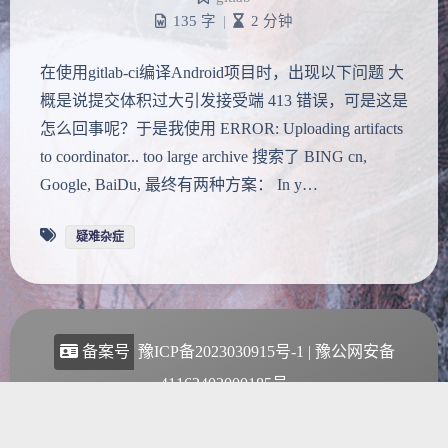
135 字
|
2 分钟
在使用gitlab-ci编译Android项目时，出现以下问题 大
夜间模式
概是说提交体积过大引发接受端 413 错误，可是这是
怎么回事呢？于是我使用 ERROR: Uploading artifacts
Sans Serif
Serif
to coordinator... too large archive 搜索了 BING cn,
Google, BaiDu, 最终有两种方案： In y…
浅阴影
深阴影
疑难杂症
关闭
日落
暗化
灰度
备案号
豫ICP备2023030915号-1
|
豫公网安备
41162402000185号
Theme
Argon
|
Copyright
2020-2023
胡图图
本站由
又拍云
提供云存储