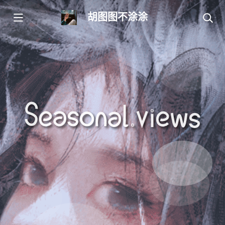
胡图图不涂涂