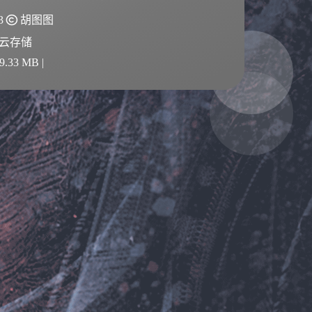
23
胡图图
供云存储
.33 MB |
夜间模式
Sans Serif
Serif
浅阴影
深阴影