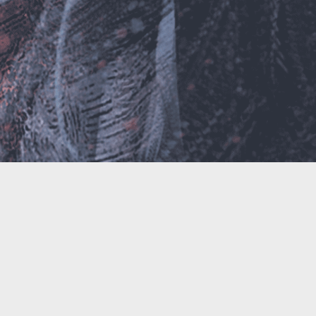
关闭
日落
暗化
灰度