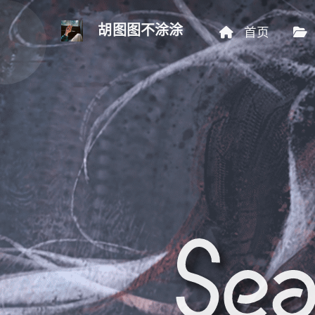
胡图图不涂涂
首页