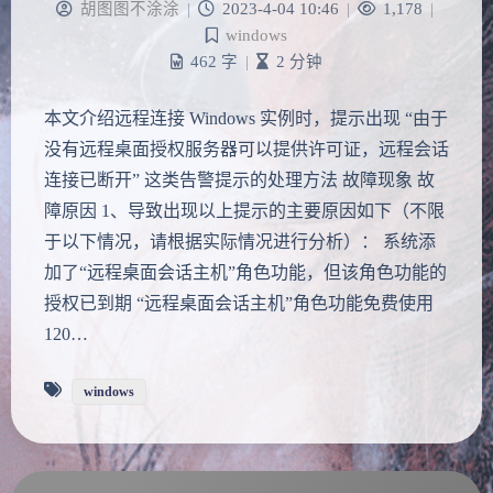
胡图图不涂涂
|
2023-4-04 10:46
|
1,178
|
windows
462 字
|
2 分钟
本文介绍远程连接 Windows 实例时，提示出现 “由于
没有远程桌面授权服务器可以提供许可证，远程会话
连接已断开” 这类告警提示的处理方法 故障现象 故
夜间模式
障原因 1、导致出现以上提示的主要原因如下（不限
于以下情况，请根据实际情况进行分析）： 系统添
Sans Serif
Serif
加了“远程桌面会话主机”角色功能，但该角色功能的
浅阴影
深阴影
授权已到期 “远程桌面会话主机”角色功能免费使用
120…
关闭
日落
暗化
灰度
windows