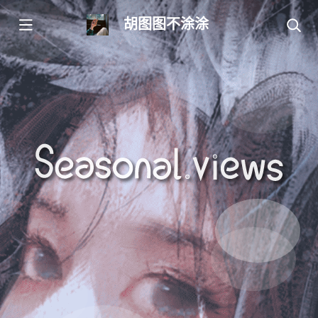
胡图图不涂涂